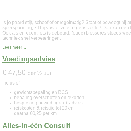
Emmet Techniek voor Paarden
Is je paard stijf, scheef of onregelmatig? Staat of beweegt hij
spierspanning, zit hij vast of zit er ergens vocht? Dan kan 
Ook als er recent iets is gebeurd, (oude) blessures steeds we
techniek snel verbeteringen.
Lees meer…
Voedingsadvies
€ 47,50
per ½ uur
inclusief:
gewichtsbepaling en BCS
bepaling overschotten en tekorten
bespreking bevindingen + advies
reiskosten & reistijd tot 20km,
daarna €0,25 per km
Alles-in-één Consult