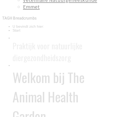
Veterinaire Natuurgeneeskunde
Emmet
TAGH Breadcrumbs
U bevindt zich hier:
Start
Praktijk voor natuurlijke
diergezondheidszorg
Welkom bij The
Animal Health
Garden