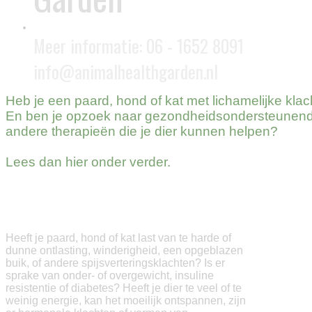
Meer informatie: 06 - 1652 8091
info@animalhealthgarden.nl
Heb je een paard, hond of kat met lichamelijke kla
En ben je opzoek naar gezondheidsondersteunende 
andere therapieën die je dier kunnen helpen?
Lees dan hier onder verder.
(Orthomoleculaire) Voeding
Heeft je paard, hond of kat last van te harde of
dunne ontlasting, winderigheid, een opgeblazen
buik, of andere spijsverteringsklachten? Is er
sprake van onder- of overgewicht, insuline
resistentie of diabetes? Heeft je dier te veel of te
weinig energie, kan het moeilijk ontspannen, zijn