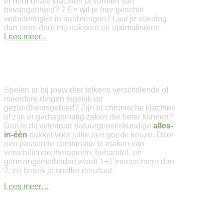
er hormonale klachten of vormen van
bevangenheid? ? En wil je hier gerichte
verbeteringen in aanbrengen? Laat je voeding
dan eens door mij nakijken en optimaliseren.
Lees meer...
Veterinaire Natuurgeneeskunde
Spelen er bij jouw dier telkens verschillende of
meerdere dingen tegelijk op
gezondheidsgebied? Zijn er chronische klachten
of zijn er gedragsmatig zaken die beter kunnen?
Dan is dit veterinair natuurgeneeskundige
alles-
in-één
pakket voor jullie een goede keuze. Door
een passende combinatie te maken van
verschillende therapieën, behandel- en
genezingsmethoden wordt 1+1 ineens meer dan
2, en bereik je sneller resultaat.
Lees meer…